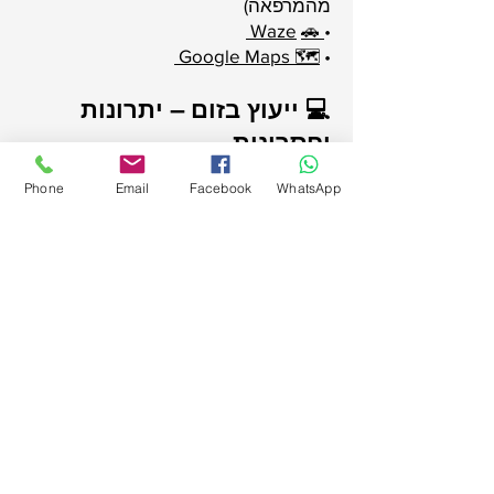
מהמרפאה)
Waze
🚗
•
🗺️ Google Maps
•
💻 ייעוץ בזום – יתרונות
וחסרונות
Phone
Email
Facebook
WhatsApp
לא יכולים להגיע למרפאה? גרים רחוק
מהמרכז?
ייעוץ דרך זום הוא פתרון נוח ומקצועי עבור
רבים באותן עלויות.
✅ יתרונות:
– נגישות מכל מקום בארץ
– חסכון בזמן ונוחות לבעלים
– פחות סטרס לבעל החיים במעבר
ובמרפאה
⚠️ חסרונות שחשוב לקחת בחשבון: