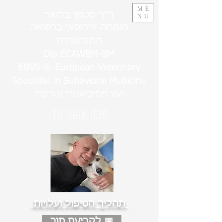
ME
ד"ר סטפן בלואר
NU
מומחה אירופאי ברפואה
התנהגותית
Dip.ECAWBM-BM
EBVS ® European Veterinary
Specialist in Behavioral Medicine
יועץ פסיכיאטרי וטרינרי
🇮🇱
🇬🇧
🇫🇷
תהליך הטיפול ועלויות
לקביעת תור 📅