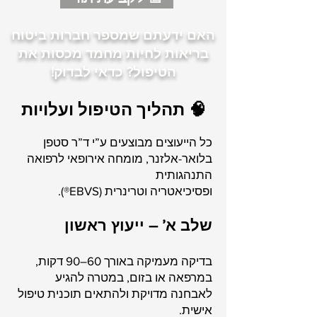
האם ידעתם שמספר חברות ביטוח
בריאות לחיות מחמד מכסות את
הטיפול? כדאי לבדוק!
🧠 תהליך הטיפול ועלויות
כל הייעוצים מבוצעים ע”י ד”ר סטפן
בלואר-אלזנר, מומחה אירופאי לרפואה
התנהגותית
ופסיכיאטריה וטרינרית (EBVS®).
שלב א’ – ייעוץ ראשון
בדיקה מעמיקה באורך 60–90 דקות,
במרפאה או בזום, במטרה להגיע
לאבחנה מדויקת ולהתאים תוכנית טיפול
אישית.