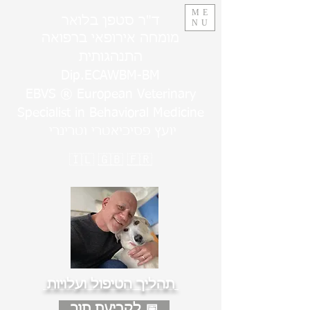
ME
ד"ר סטפן בלואר
NU
מומחה אירופאי ברפואה
התנהגותית
Dip.ECAWBM-BM
EBVS ® European Veterinary
Specialist in Behavioral Medicine
יועץ פסיכיאטרי וטרינרי
🇮🇱
🇬🇧
🇫🇷
תהליך הטיפול ועלויות
לקביעת תור 📅