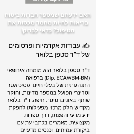
האם ידעתם שמספר חברות ביטוח
בריאות לחיות מחמד מכסות את
הטיפול? כדאי לבדוק!
✍️ עבודות אקדמיות ופרסומים
של ד”ר סטפן בלואר
ד”ר סטפן בלואר הוא מומחה אירופאי
(Dip. ECAWBM-BM) ברפואה
התנהגותית של בעלי חיים, פסיכיאטר
וטרינרי הפועל במספר מדינות, וחוקר
שותף באוניברסיטת חיפה. ד”ר בלואר
מקדיש חלק מרכזי מפעילותו להפקת
ידע מדעי והפצתו, דרך ספרות
מקצועית, מאמרים בכתבי עת עם
ביקורת עמיתים, וכנסים מדעיים