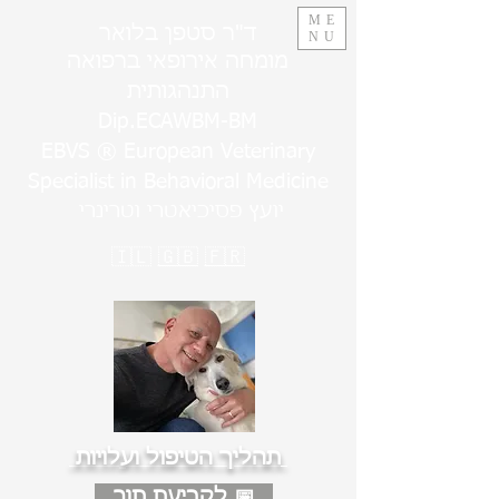
ME
ד"ר סטפן בלואר
NU
מומחה אירופאי ברפואה
התנהגותית
Dip.ECAWBM-BM
EBVS ® European Veterinary
Specialist in Behavioral Medicine
יועץ פסיכיאטרי וטרינרי
🇮🇱
🇬🇧
🇫🇷
תהליך הטיפול ועלויות
לקביעת תור 📅