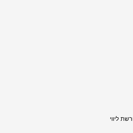
שת ליווי