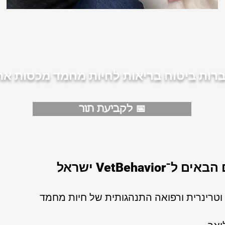
תהליך הטיפול ועלויות
ת ביטוח בריאות לחיות מחמד מכסות את 
לקביעת תור 📅
־VetBehavior ישראל
וטרינרית ורפואה התנהגותית של חיות מחמד