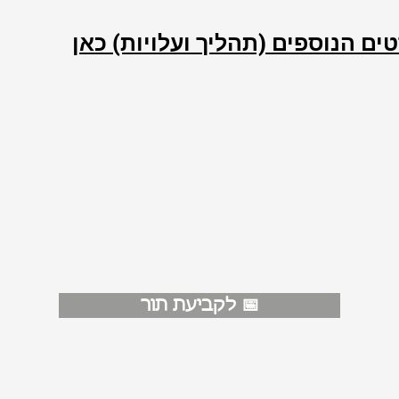
ים הנוספים (תהליך ועלויות) כאן
לקביעת תור 📅
ט