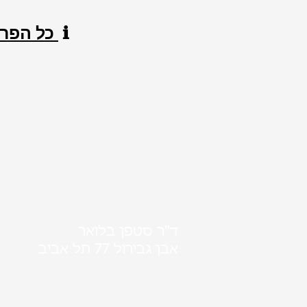
ℹ️
כל הפרט
ד"ר סטפן בלואר
אבן גבירול 77
תל אביב