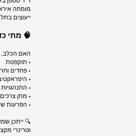
ד”ר סטפן בל
מומחה אירופאי (EBVS®) לרפואה התנהגותית
ייעוצים בתל 
🧠 מתי כד
האם הכלב, ה
• תוקפנות
• פחדים וחר
• היפראקטיב
• התנהגויות 
• מתן צרכים
• הפרעות שי
🔍 ייתכן שמד
וטרינרי מקצו