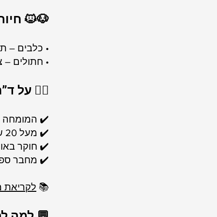
🐶🐱 חיות
• כלבים – ת
• חתולים – צ
👨‍⚕️ על ד
✔️ המומחה האיר
✔️ מעל 20 שנות ניסיון בפסיכיאטריה וטרינרית
✔️ חוקר באו
✔️ מחבר ספ
📚
לקריאת מ
💬 למה לפ