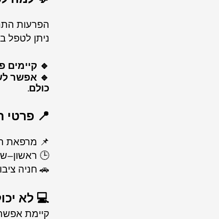
הפרעות התנה
ניתן לטפל ב
🔹 קיימים פ
🔹 אפשר לש
כולם
.
📍 פרטי 
📌 מרפאת התנהגו
🕒 ראשון–שי
🚗 חניה ציבור
💻 לא יכו
קיימת אפשרו