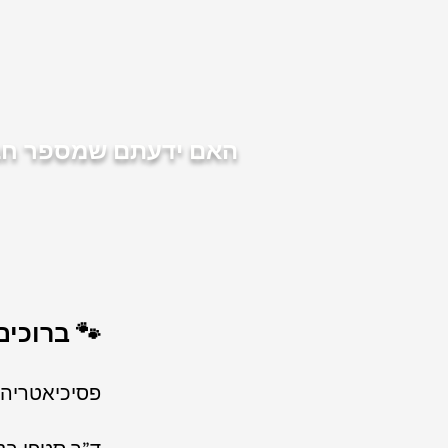
האם ידעתם שמספר חברו
🐾 ברוכים הבאים ל
פסיכיאטריה 